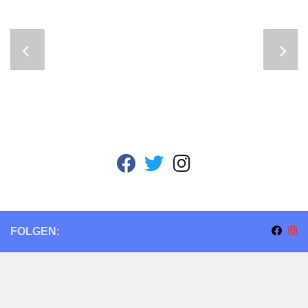
fab
fab
fab
fa-
fa-
fa-
facebook
twitter
instagram
FOLGEN: