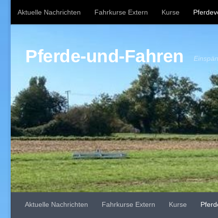
Aktuelle Nachrichten
Fahrkurse Extern
Kurse
Pferdev
Zum Inhalt springen
Geschirrkämmerle
Anfahrt
Datenschutzerklärung
Imp
Pferde-und-Fahren
Einspän
Aktuelle Nachrichten
Fahrkurse Extern
Kurse
Pferd