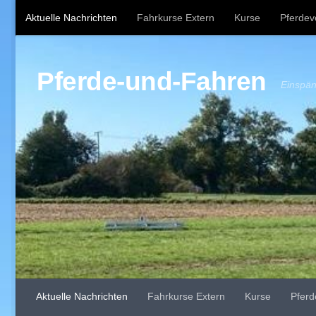
Aktuelle Nachrichten
Fahrkurse Extern
Kurse
Pferdev
Zum Inhalt springen
Geschirrkämmerle
Anfahrt
Datenschutzerklärung
Imp
Pferde-und-Fahren
Einspän
Aktuelle Nachrichten
Fahrkurse Extern
Kurse
Pferd